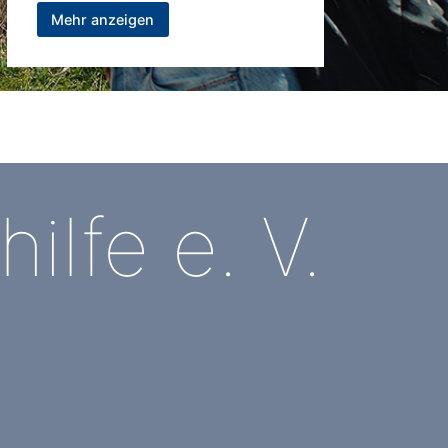
Jugendliche, Eltern und
Mehr anzeigen
Familien, kostenfrei und
vertraulich! Durch die
jahrzehntelange Erfahrung
haben wir besondere
Kompetenzen in der Beratung
bei familiären Krisen, sozialen
Problemlagen, bei Trennung
ilfe e. V.
und Scheidung sowie
psychosozialen und
gesundheitlichen Belastungen
von Kind und Familie.