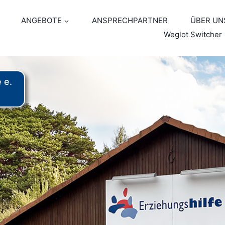
ANGEBOTE
ANSPRECHPARTNER
ÜBER UN
Weglot Switcher
vate the 50 Jahre Erziehungshilfe e. V. button t
 e.