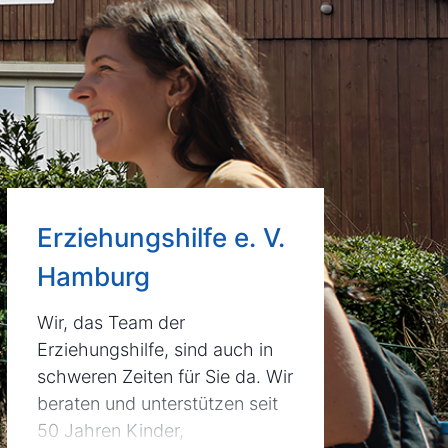
Erziehungshilfe e. V.
Hamburg
Wir, das Team der Erziehungshilfe, sind auc
Wir, das Team der
Erziehungshilfe, sind auch in
schweren Zeiten für Sie da. Wir
beraten und unterstützen seit
50 Jahren Kinder,