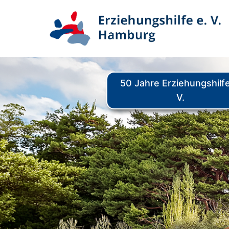
Zum
Inhalt
springen
Content is collapsed. Acti
50 Jahre Erziehungshilfe
V.