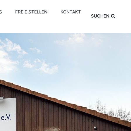
S
FREIE STELLEN
KONTAKT
SUCHEN
o reveal the full content.